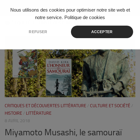
Skip to content
Nous utilisons des cookies pour optimiser notre site web et
notre service.
Politique de cookies
ÉTIQUETÉ :
LE TRAITÉ DES CINQ ROUES
REFUSER
ACCEPTER
4
CRITIQUES ET DÉCOUVERTES LITTÉRATURE
/
CULTURE ET SOCIÉTÉ
/
HISTOIRE
/
LITTÉRATURE
8 AVRIL 2018
Miyamoto Musashi, le samouraï