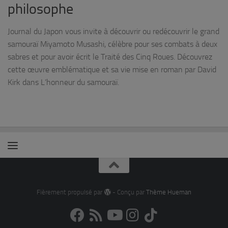
philosophe
Journal du Japon vous invite à découvrir ou redécouvrir le grand
samouraï Miyamoto Musashi, célèbre pour ses combats à deux
sabres et pour avoir écrit le Traité des Cinq Roues. Découvrez
cette œuvre emblématique et sa vie mise en roman par David
Kirk dans L’honneur du samouraï.
Fièrement propulsé par
- Conçu par
Thème Hueman