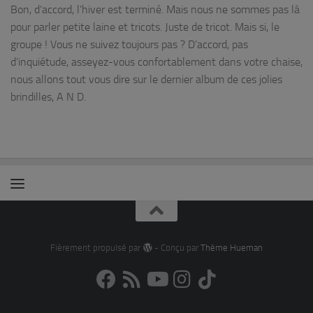
Bon, d’accord, l’hiver est terminé. Mais nous ne sommes pas là
pour parler petite laine et tricots. Juste de tricot. Mais si, le
groupe ! Vous ne suivez toujours pas ? D’accord, pas
d’inquiétude, asseyez-vous confortablement dans votre chaise,
nous allons tout vous dire sur le dernier album de ces jolies
brindilles, A N D.
Fièrement propulsé par
- Conçu par
Thème Hueman