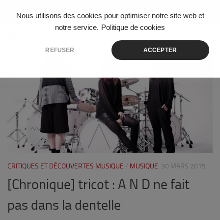
Skip to content
Nous utilisons des cookies pour optimiser notre site web et
notre service.
Politique de cookies
ÉTIQUETÉ :
LING TOSITE SIGURE
REFUSER
ACCEPTER
11
CRITIQUES ET DÉCOUVERTES MUSIQUE
/
MUSIQUE
30 MARS 2015
[Chronique] tricot : A N D ne fait
pas dans la dentelle