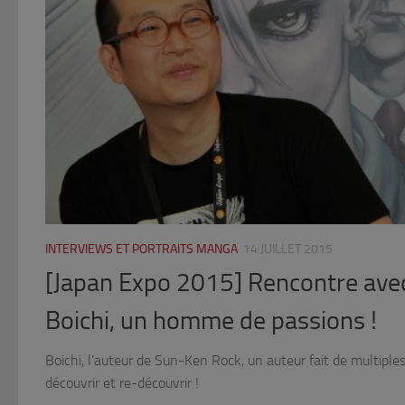
INTERVIEWS ET PORTRAITS MANGA
14 JUILLET 2015
[Japan Expo 2015] Rencontre avec
Boichi, un homme de passions !
Boichi, l’auteur de Sun-Ken Rock, un auteur fait de multiple
découvrir et re-découvrir !