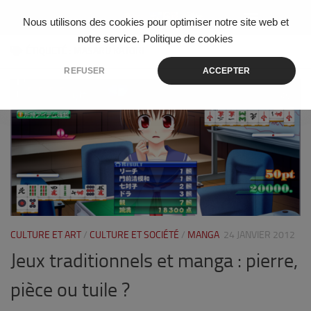
Skip to content
Nous utilisons des cookies pour optimiser notre site web et
notre service.
Politique de cookies
ÉTIQUETÉ :
MASARU KATORI
REFUSER
ACCEPTER
0
CULTURE ET ART
/
CULTURE ET SOCIÉTÉ
/
MANGA
24 JANVIER 2012
Jeux traditionnels et manga : pierre,
pièce ou tuile ?