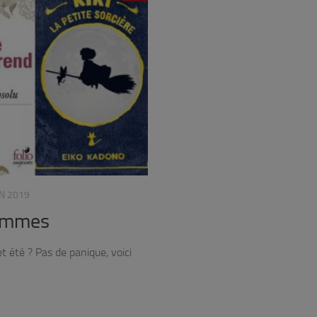
IN 2019
femmes
t été ? Pas de panique, voici