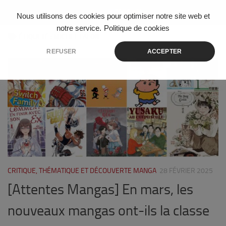
Skip to content
Nous utilisons des cookies pour optimiser notre site web et
notre service.
Politique de cookies
ÉTIQUETÉ :
MICHEL LAFON
REFUSER
ACCEPTER
0
CRITIQUE, THÉMATIQUE ET DÉCOUVERTE MANGA
28 FÉVRIER 2025
[Attentes Mangas] En mars, les
nouveaux mangas ont-ils la classe