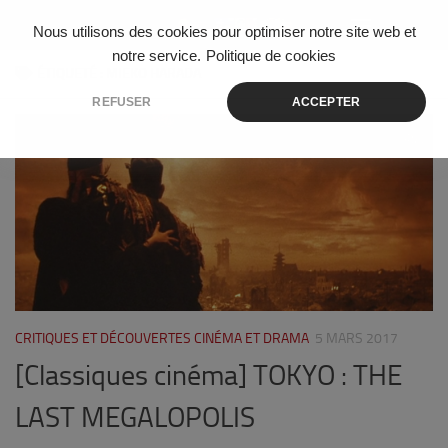
Skip to content
Nous utilisons des cookies pour optimiser notre site web et
notre service.
Politique de cookies
ÉTIQUETÉ :
MIEKO HARADA
REFUSER
ACCEPTER
0
CRITIQUES ET DÉCOUVERTES CINÉMA ET DRAMA
5 MARS 2017
[Classiques cinéma] TOKYO : THE
LAST MEGALOPOLIS