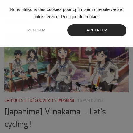
Skip to content
Nous utilisons des cookies pour optimiser notre site web et
notre service.
Politique de cookies
ÉTIQUETÉ :
MINAKAMA
REFUSER
ACCEPTER
2
CRITIQUES ET DÉCOUVERTES JAPANIME
15 AVRIL 2017
[Japanime] Minakama – Let’s
cycling !