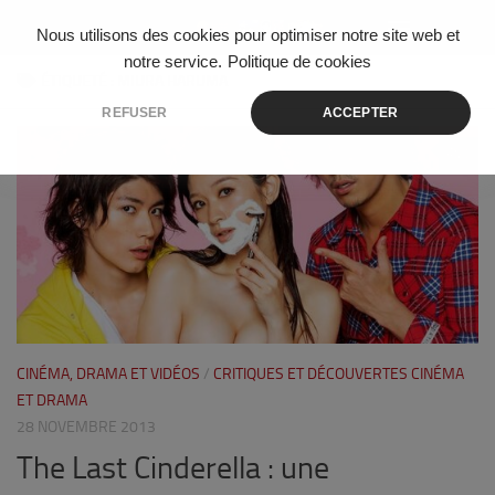
Skip to content
Nous utilisons des cookies pour optimiser notre site web et
notre service.
Politique de cookies
ÉTIQUETÉ :
MIURA HARUMA
REFUSER
ACCEPTER
0
CINÉMA, DRAMA ET VIDÉOS
/
CRITIQUES ET DÉCOUVERTES CINÉMA
ET DRAMA
28 NOVEMBRE 2013
The Last Cinderella : une