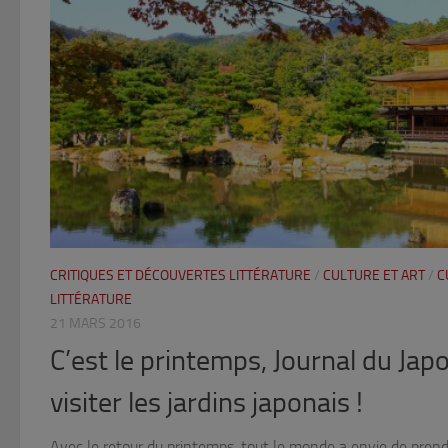
CRITIQUES ET DÉCOUVERTES LITTÉRATURE
/
CULTURE ET ART
/
C
LITTÉRATURE
21 MARS 2016
C’est le printemps, Journal du J
visiter les jardins japonais !
Avec le retour du printemps, tout le monde a envie de prendre 