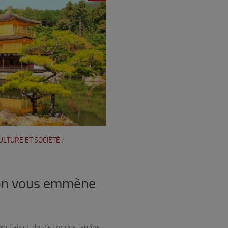
ULTURE ET SOCIÉTÉ
/
apon vous emmène
l’air et de visiter des jardins.