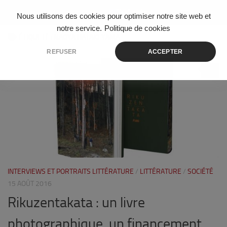
Skip to content
Nous utilisons des cookies pour optimiser notre site web et
notre service.
Politique de cookies
ÉTIQUETÉ :
NAOYA HATAKEYAMA
REFUSER
ACCEPTER
0
INTERVIEWS ET PORTRAITS LITTÉRATURE
/
LITTÉRATURE
/
SOCIÉTÉ
15 AOÛT 2016
Rikuzentakata : un livre
photographique, un financement