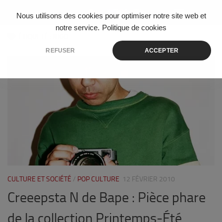
Skip to content
Nous utilisons des cookies pour optimiser notre site web et
notre service.
Politique de cookies
ÉTIQUETÉ :
NIGO
REFUSER
ACCEPTER
0
CULTURE ET SOCIÉTÉ
/
POP CULTURE
12 FÉVRIER 2010
Creeepsta N de Bape : Pièce phare
de la collection Printemps-Été