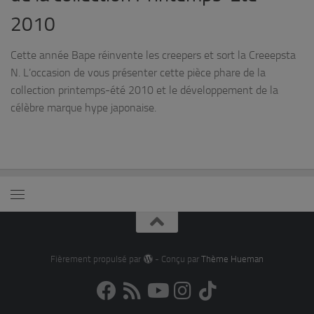
2010
Cette année Bape réinvente les creepers et sort la Creeepsta
N. L’occasion de vous présenter cette pièce phare de la
collection printemps-été 2010 et le développement de la
célèbre marque hype japonaise.
Fièrement propulsé par
- Conçu par
Thème Hueman