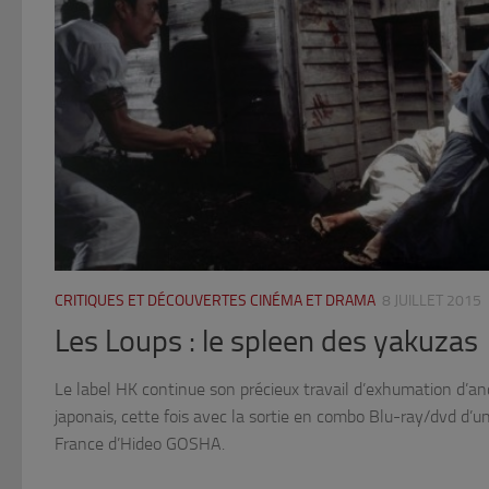
CRITIQUES ET DÉCOUVERTES CINÉMA ET DRAMA
8 JUILLET 2015
Les Loups : le spleen des yakuzas
Le label HK continue son précieux travail d’exhumation d’a
japonais, cette fois avec la sortie en combo Blu-ray/dvd d’u
France d’Hideo GOSHA.