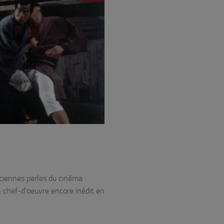
nciennes perles du cinéma
n chef-d’oeuvre encore inédit en