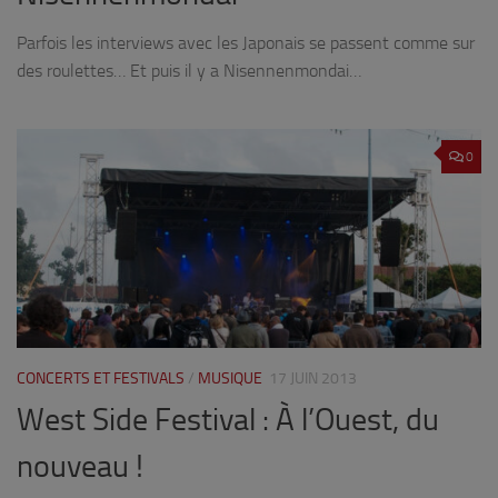
Parfois les interviews avec les Japonais se passent comme sur
des roulettes… Et puis il y a Nisennenmondai…
0
CONCERTS ET FESTIVALS
/
MUSIQUE
17 JUIN 2013
West Side Festival : À l’Ouest, du
nouveau !