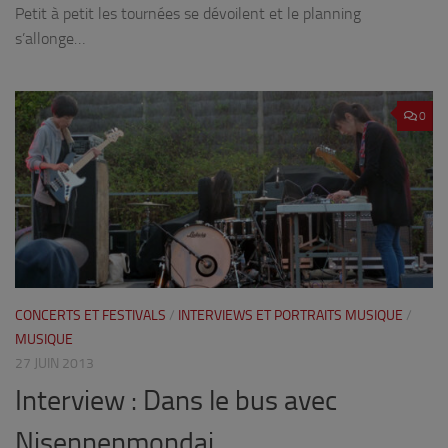
Petit à petit les tournées se dévoilent et le planning
s’allonge…
0
CONCERTS ET FESTIVALS
/
INTERVIEWS ET PORTRAITS MUSIQUE
/
MUSIQUE
27 JUIN 2013
Interview : Dans le bus avec
Nisennenmondai