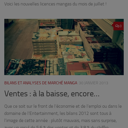
Voici les nouvelles licences mangas du mois de juillet !
0
BILANS ET ANALYSES DE MARCHÉ MANGA
30 JANVIER 2013
Ventes : à la baisse, encore…
Que ce soit sur le front de l’économie et de l’emploi ou dans le
domaine de l’Entertainment, les bilans 2012 sont tous à
l’image de cette année : plutôt mauvais, mais sans surprise,
avec un recul de 5,6 % des ventes et de 3,8 % du chiffre