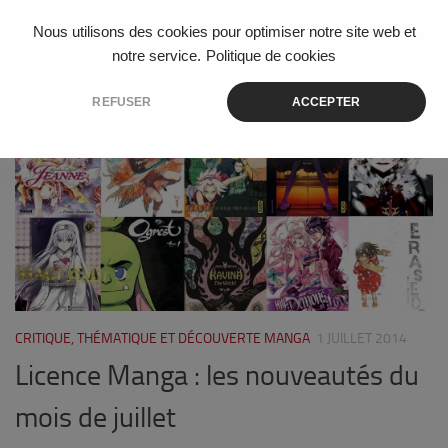
Skip to content
Nous utilisons des cookies pour optimiser notre site web et
notre service.
Politique de cookies
ÉTIQUETÉ :
NOUVEAUTÉS
REFUSER
ACCEPTER
0
CRITIQUE, THÉMATIQUE ET DÉCOUVERTE MANGA
1 JUILLET 2014
Licence Manga : les nouveautés du
mois de juillet