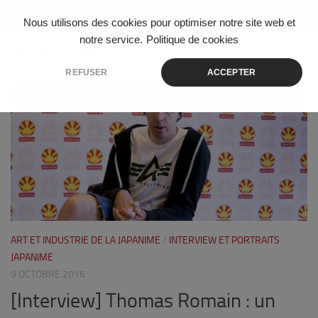
Skip to content
Nous utilisons des cookies pour optimiser notre site web et
notre service.
Politique de cookies
ÉTIQUETÉ :
OBAN STAR RACERS
REFUSER
ACCEPTER
2
ART ET INDUSTRIE DE LA JAPANIME
/
INTERVIEW ET PORTRAITS
JAPANIME
9 OCTOBRE 2016
[Interview] Thomas Romain : un