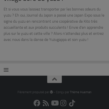
Et si vous vous laissiez transporter par les bonnes odeurs du
yuzu ? Eh oui, Journal du Japon a passé une Japan Expo sous le
signe du yuzu en rencontrant une coopérative de Kito très
accueillante et aux produits succulents ! Envie d’en apprendre
plus sur le yuzu et cette ville ? Alors n’attendez plus et entrez
avec nous dans la danse de Yuzugappa et son yuzu !
Fièrement propulsé par
- Conçu par
Thème Hueman