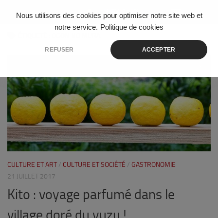
Skip to content
Nous utilisons des cookies pour optimiser notre site web et
notre service.
Politique de cookies
ÉTIQUETÉ :
OGON NO MURA
REFUSER
ACCEPTER
0
CULTURE ET ART
/
CULTURE ET SOCIÉTÉ
/
GASTRONOMIE
21 JUILLET 2017
Kito : voyage parfumé dans le
village doré du yuzu !