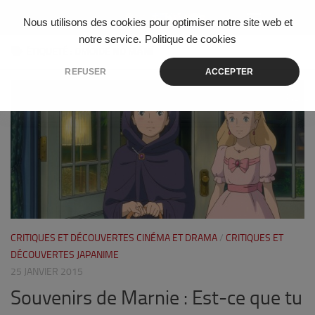
Skip to content
Nous utilisons des cookies pour optimiser notre site web et
notre service.
Politique de cookies
ÉTIQUETÉ :
OMOIDE NO MĀNĪ
REFUSER
ACCEPTER
2
CRITIQUES ET DÉCOUVERTES CINÉMA ET DRAMA
/
CRITIQUES ET
DÉCOUVERTES JAPANIME
25 JANVIER 2015
Souvenirs de Marnie : Est-ce que tu