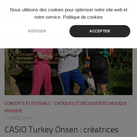
Skip to content
Nous utilisons des cookies pour optimiser notre site web et
notre service.
Politique de cookies
ÉTIQUETÉ :
ONDO
REFUSER
ACCEPTER
0
CONCERTS ET FESTIVALS
/
CRITIQUES ET DÉCOUVERTES MUSIQUE
/
MUSIQUE
21 AOÛT 2018
CASIO Turkey Onsen : créatrices