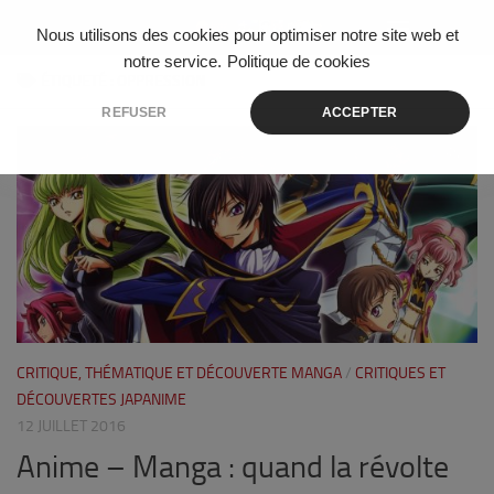
Skip to content
Nous utilisons des cookies pour optimiser notre site web et
notre service.
Politique de cookies
ÉTIQUETÉ :
OPPRESSION
REFUSER
ACCEPTER
0
CRITIQUE, THÉMATIQUE ET DÉCOUVERTE MANGA
/
CRITIQUES ET
DÉCOUVERTES JAPANIME
12 JUILLET 2016
Anime – Manga : quand la révolte