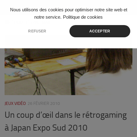
Skip to content
Nous utilisons des cookies pour optimiser notre site web et
notre service.
Politique de cookies
ÉTIQUETÉ :
PAC-MAN
REFUSER
ACCEPTER
0
JEUX VIDÉO
26 FÉVRIER 2010
Un coup d’œil dans le rétrogaming
à Japan Expo Sud 2010