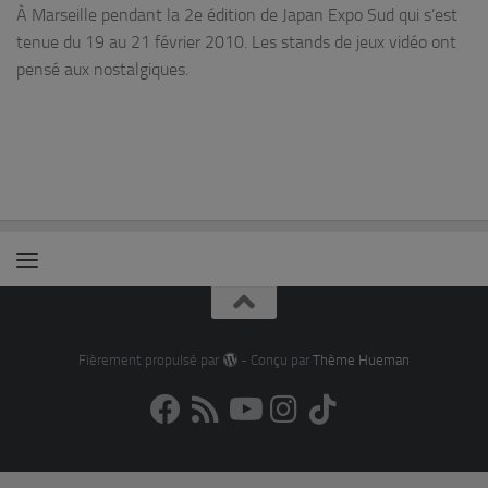
À Marseille pendant la 2e édition de Japan Expo Sud qui s’est
tenue du 19 au 21 février 2010. Les stands de jeux vidéo ont
pensé aux nostalgiques.
Fièrement propulsé par
- Conçu par
Thème Hueman