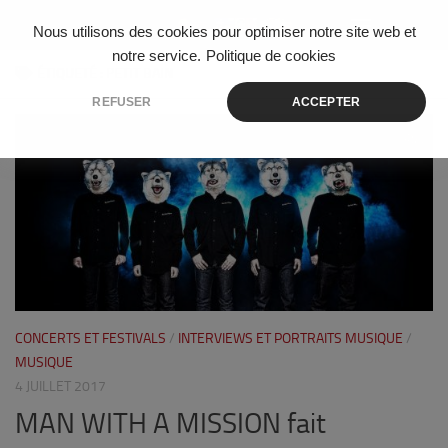
Skip to content
Nous utilisons des cookies pour optimiser notre site web et
notre service.
Politique de cookies
ÉTIQUETÉ :
PETIT BAIN
REFUSER
ACCEPTER
0
CONCERTS ET FESTIVALS
/
INTERVIEWS ET PORTRAITS MUSIQUE
/
MUSIQUE
4 JUILLET 2017
MAN WITH A MISSION fait