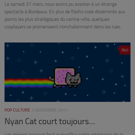
Le samedi 31 mars, nous avons pu assister à un étrange
spectacle à Bordeaux. En plus de flashs code disséminés aux
points les plus stratégiques du centre-ville, quelques
cosplayers se promenaient nonchalamment dans les rues.
0
POP CULTURE
3 NOVEMBRE 2011
Nyan Cat court toujours…
Les mèmes Internet font aujourd’hui partie intégrante de la