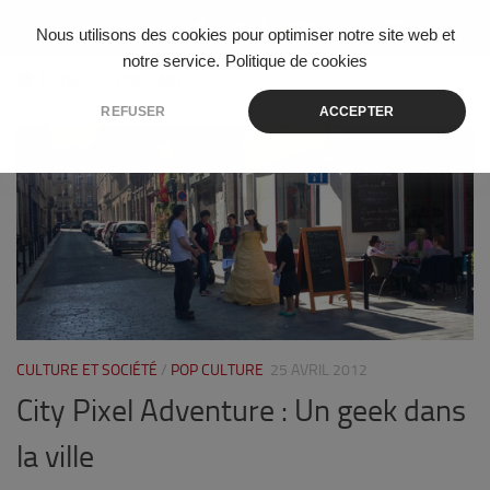
Skip to content
Nous utilisons des cookies pour optimiser notre site web et
notre service.
Politique de cookies
ÉTIQUETÉ :
PIXEL ART
REFUSER
ACCEPTER
0
CULTURE ET SOCIÉTÉ
/
POP CULTURE
25 AVRIL 2012
City Pixel Adventure : Un geek dans
la ville