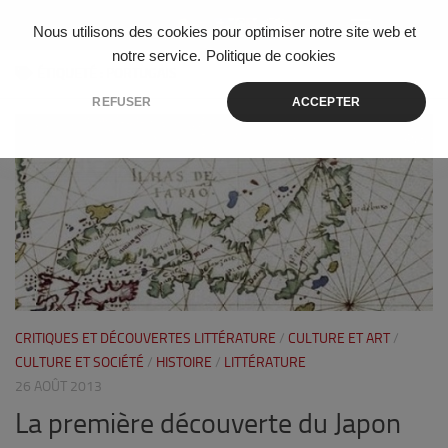
Skip to content
Nous utilisons des cookies pour optimiser notre site web et
notre service.
Politique de cookies
ÉTIQUETÉ :
PORTUGAIS
REFUSER
ACCEPTER
3
CRITIQUES ET DÉCOUVERTES LITTÉRATURE
/
CULTURE ET ART
/
CULTURE ET SOCIÉTÉ
/
HISTOIRE
/
LITTÉRATURE
26 AOÛT 2013
La première découverte du Japon