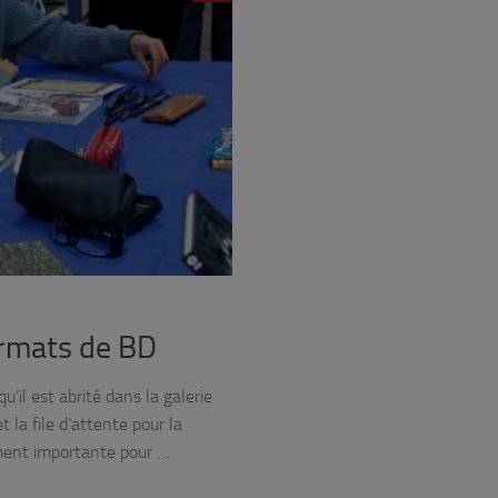
ormats de BD
l est abrité dans la galerie
 la file d’attente pour la
mment importante pour …