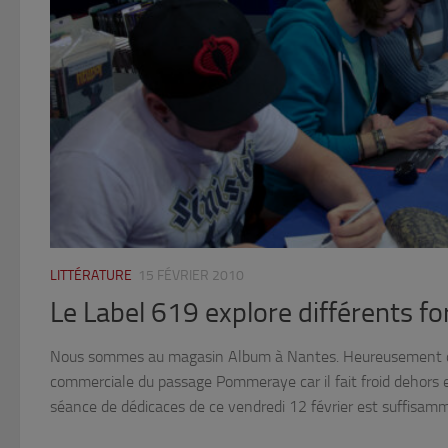
LITTÉRATURE
15 FÉVRIER 2010
Le Label 619 explore différents f
Nous sommes au magasin Album à Nantes. Heureusement qu’i
commerciale du passage Pommeraye car il fait froid dehors et
séance de dédicaces de ce vendredi 12 février est suffisa