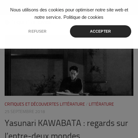
Skip to content
Nous utilisons des cookies pour optimiser notre site web et
notre service.
Politique de cookies
ÉTIQUETÉ :
REGARDS
REFUSER
ACCEPTER
1
CRITIQUES ET DÉCOUVERTES LITTÉRATURE
/
LITTÉRATURE
25 SEPTEMBRE 2018
Yasunari KAWABATA : regards sur
l’entre-deux mondes