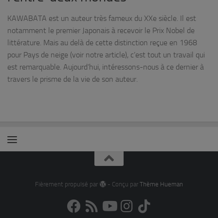
KAWABATA est un auteur très fameux du XXe siècle. Il est
notamment le premier Japonais à recevoir le Prix Nobel de
littérature. Mais au delà de cette distinction reçue en 1968
pour Pays de neige (voir notre article), c’est tout un travail qui
est remarquable. Aujourd’hui, intéressons-nous à ce dernier à
travers le prisme de la vie de son auteur.
Fièrement propulsé par
- Conçu par
Thème Hueman