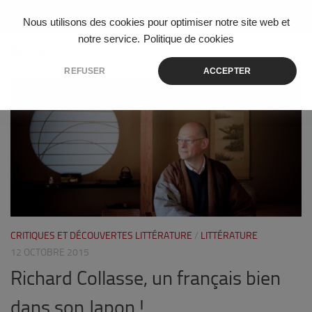
Skip to content
Nous utilisons des cookies pour optimiser notre site web et
notre service.
Politique de cookies
ÉTIQUETÉ :
RICHARD COLLASSE
REFUSER
ACCEPTER
0
CRITIQUES ET DÉCOUVERTES LITTÉRATURE
/
LITTÉRATURE
12 OCTOBRE 2015
Richard Collasse, un français bien
dans son Japon !