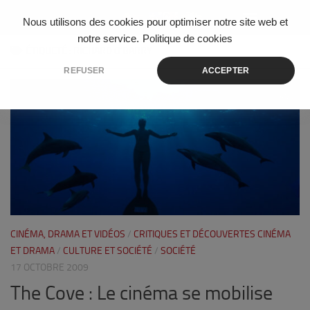
Skip to content
Nous utilisons des cookies pour optimiser notre site web et
notre service.
Politique de cookies
ÉTIQUETÉ :
RICHARD O’BARRY
REFUSER
ACCEPTER
0
CINÉMA, DRAMA ET VIDÉOS
/
CRITIQUES ET DÉCOUVERTES CINÉMA
ET DRAMA
/
CULTURE ET SOCIÉTÉ
/
SOCIÉTÉ
17 OCTOBRE 2009
The Cove : Le cinéma se mobilise