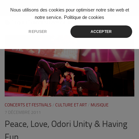
Skip to content
Nous utilisons des cookies pour optimiser notre site web et
notre service.
Politique de cookies
ÉTIQUETÉ :
ROCK STEADY CREW
REFUSER
ACCEPTER
0
CONCERTS ET FESTIVALS
/
CULTURE ET ART
/
MUSIQUE
7 DÉCEMBRE 2011
Peace, Love, Odori Unity & Having
Fun