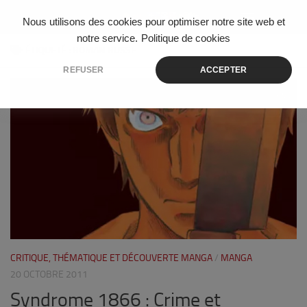
Skip to content
Nous utilisons des cookies pour optimiser notre site web et
notre service.
Politique de cookies
ÉTIQUETÉ :
ROMAN RUSSE
REFUSER
ACCEPTER
0
CRITIQUE, THÉMATIQUE ET DÉCOUVERTE MANGA
/
MANGA
20 OCTOBRE 2011
Syndrome 1866 : Crime et