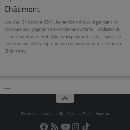
Châtiment
Jusqu’au 31 octobre 2011, les éditions Akata organisent un
concours pour gagner 10 exemplaires du tome 1 dédicacé du
seinen Syndrome 1866 (cliquez ici pour participer). L’occasion
de découvrir cette adaptation du célèbre roman russe Crime et
Châtiment…
Fièrement propulsé par
- Conçu par
Thème Hueman