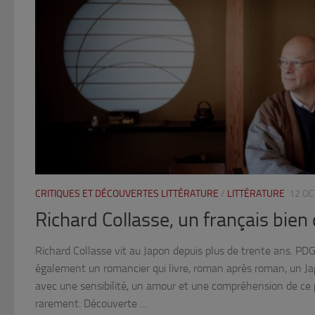
CRITIQUES ET DÉCOUVERTES LITTÉRATURE
/
LITTÉRATURE
12 O
Richard Collasse, un français bien
Richard Collasse vit au Japon depuis plus de trente ans. PDG 
également un romancier qui livre, roman après roman, un Ja
avec une sensibilité, un amour et une compréhension de ce 
rarement. Découverte …