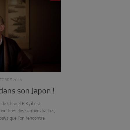
CTOBRE 2015
 dans son Japon !
de Chanel K.K., il est
pon hors des sentiers battus,
pays que l’on rencontre