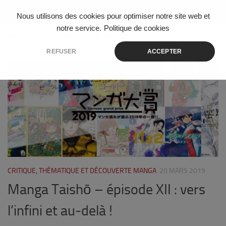
Skip to content
Nous utilisons des cookies pour optimiser notre site web et
notre service.
Politique de cookies
ÉTIQUETÉ :
SAZAN TO SUISEI NO SHOUJO
REFUSER
ACCEPTER
1
CRITIQUE, THÉMATIQUE ET DÉCOUVERTE MANGA
20 MARS 2019
Manga Taishō – épisode XII : vers
l’infini et au-delà !