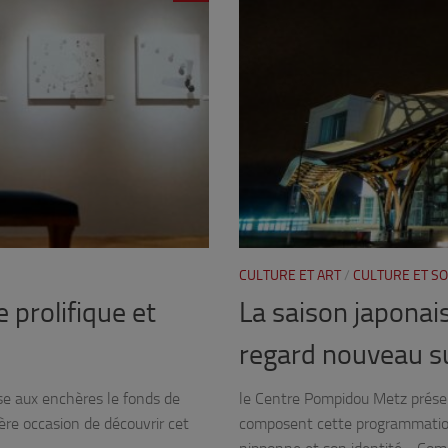
CULTURE ET ART
/
CULTURE ET SO
prolifique et
La saison japona
regard nouveau su
se aux enchères le fonds de
le Centre Pompidou Metz présent
re occasion de découvrir cet
composent cette programmation 