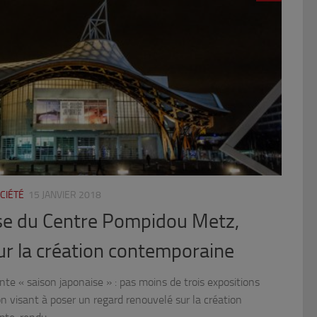
CIÉTÉ
15 JANVIER 2018
ise du Centre Pompidou Metz,
r la création contemporaine
e « saison japonaise » : pas moins de trois expositions
visant à poser un regard renouvelé sur la création