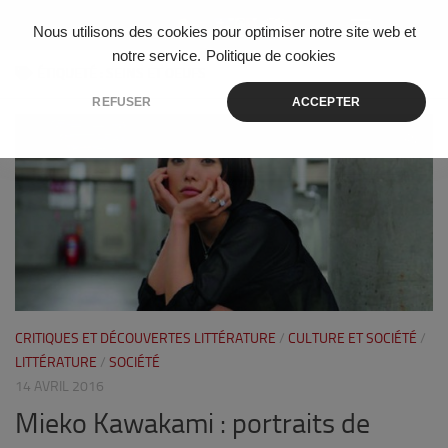
Skip to content
Nous utilisons des cookies pour optimiser notre site web et
notre service.
Politique de cookies
ÉTIQUETÉ :
SEINS ET OEUFS
REFUSER
ACCEPTER
0
CRITIQUES ET DÉCOUVERTES LITTÉRATURE
/
CULTURE ET SOCIÉTÉ
/
LITTÉRATURE
/
SOCIÉTÉ
14 AVRIL 2016
Mieko Kawakami : portraits de