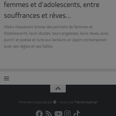
femmes et d’adolescents, entre
souffrances et rêves…
Mieko Kawakami brosse des portraits de femmes et
d’adolescents, leurs doutes, leurs angoisses, leurs rêves, avec
punch et poésie et livre aux lecteurs un Japon contemporain
avec ses règles et ses failles.
Fièrement propulsé par
- Conçu par
Thème Hueman