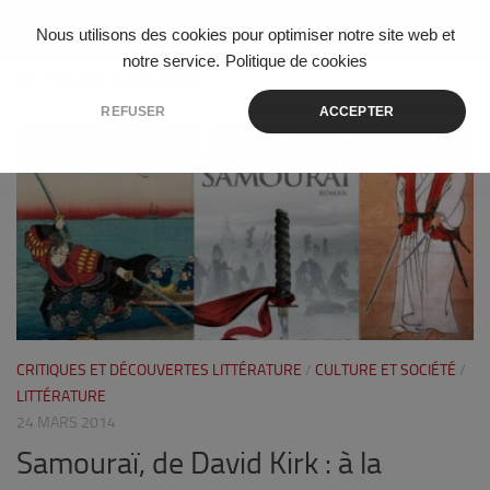
Skip to content
Nous utilisons des cookies pour optimiser notre site web et
notre service.
Politique de cookies
ÉTIQUETÉ :
SEKIGAHARA
REFUSER
ACCEPTER
1
CRITIQUES ET DÉCOUVERTES LITTÉRATURE
/
CULTURE ET SOCIÉTÉ
/
LITTÉRATURE
24 MARS 2014
Samouraï, de David Kirk : à la