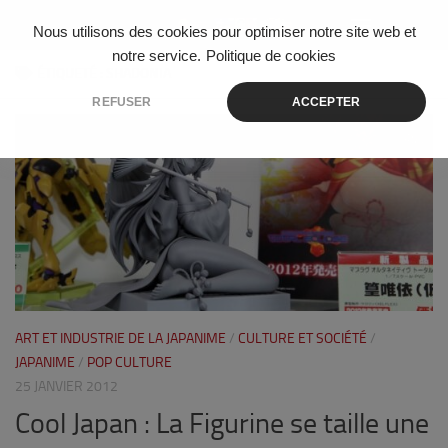
Skip to content
Nous utilisons des cookies pour optimiser notre site web et
notre service.
Politique de cookies
ÉTIQUETÉ :
SHADONIA
REFUSER
ACCEPTER
0
ART ET INDUSTRIE DE LA JAPANIME
/
CULTURE ET SOCIÉTÉ
/
JAPANIME
/
POP CULTURE
25 JANVIER 2012
Cool Japan : La Figurine se taille une