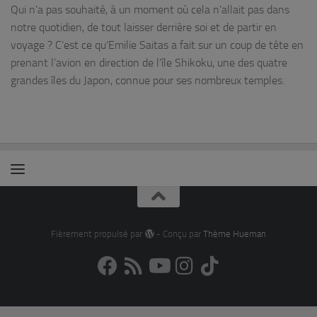
Qui n’a pas souhaité, à un moment où cela n’allait pas dans
notre quotidien, de tout laisser derrière soi et de partir en
voyage ? C’est ce qu’Emilie Saitas a fait sur un coup de tête en
prenant l’avion en direction de l’île Shikoku, une des quatre
grandes îles du Japon, connue pour ses nombreux temples.
Fièrement propulsé par
- Conçu par
Thème Hueman