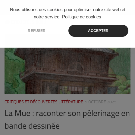
Skip to content
Nous utilisons des cookies pour optimiser notre site web et
notre service.
Politique de cookies
ÉTIQUETÉ :
SHIOKU
REFUSER
ACCEPTER
0
CRITIQUES ET DÉCOUVERTES LITTÉRATURE
9 OCTOBRE 2025
La Mue : raconter son pèlerinage en
bande dessinée