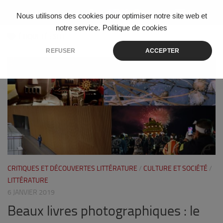
Skip to content
Nous utilisons des cookies pour optimiser notre site web et
notre service.
Politique de cookies
ÉTIQUETÉ :
SITE
REFUSER
ACCEPTER
1
CRITIQUES ET DÉCOUVERTES LITTÉRATURE
/
CULTURE ET SOCIÉTÉ
/
LITTÉRATURE
6 JANVIER 2019
Beaux livres photographiques : le