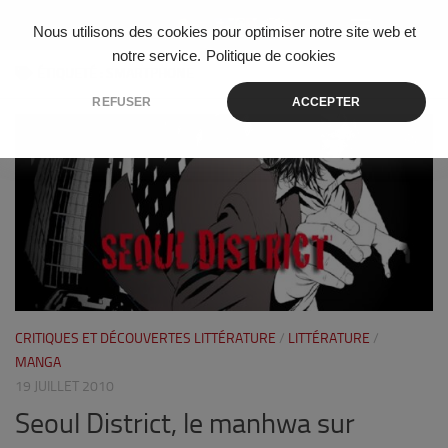
Skip to content
Nous utilisons des cookies pour optimiser notre site web et
notre service.
Politique de cookies
ÉTIQUETÉ :
SMARTPHONE
REFUSER
ACCEPTER
0
CRITIQUES ET DÉCOUVERTES LITTÉRATURE
/
LITTÉRATURE
/
MANGA
19 JUILLET 2010
Seoul District, le manhwa sur