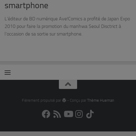
smartphone
L’éditeur de BD numérique Ave!Comics a profité de Japan Expo
2010 pour faire la promotion du manhwa Seoul Disctrict à
l’occasion de sa sortie sur smartphone.
Fièrement propulsé par
- Conçu par
Thème Hueman