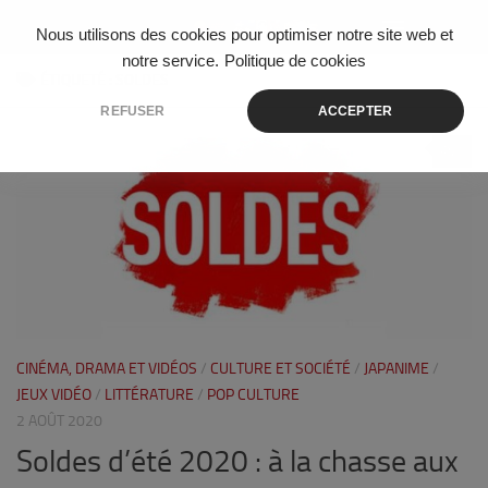
Skip to content
Nous utilisons des cookies pour optimiser notre site web et
notre service.
Politique de cookies
ÉTIQUETÉ :
SOLDES
REFUSER
ACCEPTER
0
CINÉMA, DRAMA ET VIDÉOS
/
CULTURE ET SOCIÉTÉ
/
JAPANIME
/
JEUX VIDÉO
/
LITTÉRATURE
/
POP CULTURE
2 AOÛT 2020
Soldes d’été 2020 : à la chasse aux