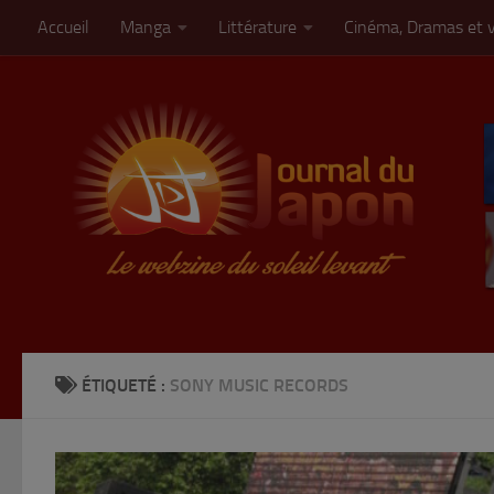
Accueil
Manga
Littérature
Cinéma, Dramas et 
Skip to content
ÉTIQUETÉ :
SONY MUSIC RECORDS