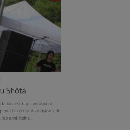
0
zu Shôta
Japon, est une invitation à
xplorer les courants musicaux du
le rap américains…