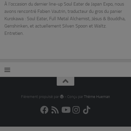
À l’occasion du dernier line-up Soul Eater de Japan Expo, nous
avons rencontré Fabien Vautrin, traducteur du gros du panier
Kurokawa : Soul Eater, Full Metal Alchemist, Jésus & Bouddha,
Genshinken, et actuellement Silven Spoon et Waltz.
Entretien.
Fièrement propulsé par
- Conçu par
Thème Hueman