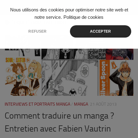
Skip to content
Nous utilisons des cookies pour optimiser notre site web et
notre service.
Politique de cookies
ÉTIQUETÉ :
SOUL EATER NOT!
REFUSER
ACCEPTER
0
INTERVIEWS ET PORTRAITS MANGA
/
MANGA
21 AOÛT 2013
Comment traduire un manga ?
Entretien avec Fabien Vautrin