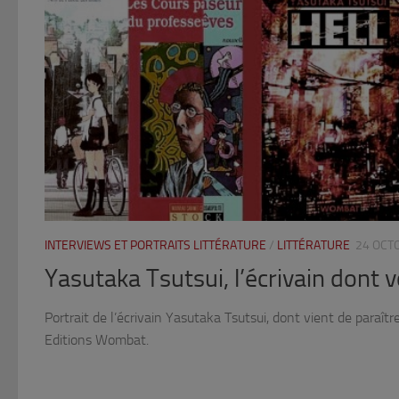
INTERVIEWS ET PORTRAITS LITTÉRATURE
/
LITTÉRATURE
24 OCT
Yasutaka Tsutsui, l’écrivain dont 
Portrait de l’écrivain Yasutaka Tsutsui, dont vient de paraîtr
Editions Wombat.