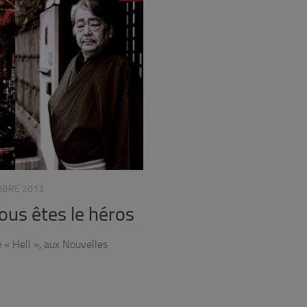
OBRE 2013
vous êtes le héros
e « Hell », aux Nouvelles