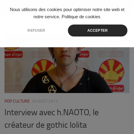
Skip to content
Nous utilisons des cookies pour optimiser notre site web et
notre service.
Politique de cookies
ÉTIQUETÉ :
STREETWEAR JAPONAIS
REFUSER
ACCEPTER
0
POP CULTURE
29 AOÛT 2011
Interview avec h.NAOTO, le
créateur de gothic lolita