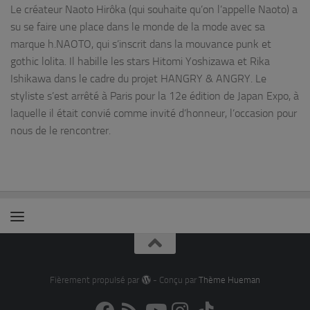
Le créateur Naoto Hirôka (qui souhaite qu’on l’appelle Naoto) a
su se faire une place dans le monde de la mode avec sa
marque h.NAOTO, qui s’inscrit dans la mouvance punk et
gothic lolita. Il habille les stars Hitomi Yoshizawa et Rika
Ishikawa dans le cadre du projet HANGRY & ANGRY. Le
styliste s’est arrêté à Paris pour la 12e édition de Japan Expo, à
laquelle il était convié comme invité d’honneur, l’occasion pour
nous de le rencontrer.
Fièrement propulsé par
- Conçu par
Thème Hueman