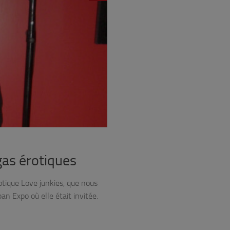
gas érotiques
otique Love junkies, que nous
an Expo où elle était invitée.