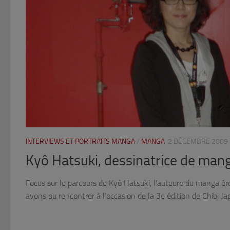
INTERVIEWS ET PORTRAITS MANGA
/
MANGA
2 DÉCEMBRE 2009
Kyô Hatsuki, dessinatrice de man
Focus sur le parcours de Kyô Hatsuki, l’auteure du manga ér
avons pu rencontrer à l’occasion de la 3e édition de Chibi Jap