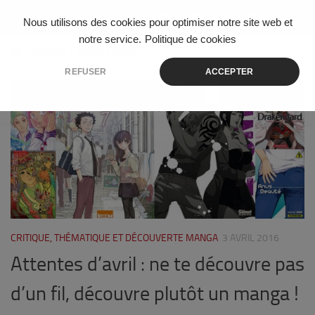
Skip to content
Nous utilisons des cookies pour optimiser notre site web et
notre service.
Politique de cookies
ÉTIQUETÉ :
TAKESHI OHMI
REFUSER
ACCEPTER
0
CRITIQUE, THÉMATIQUE ET DÉCOUVERTE MANGA
3 AVRIL 2016
Attentes d’avril : ne te découvre pas
d’un fil, découvre plutôt un manga !