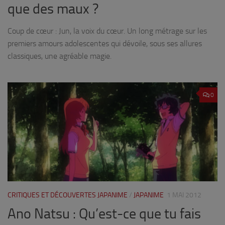
que des maux ?
Coup de cœur : Jun, la voix du cœur. Un long métrage sur les
premiers amours adolescentes qui dévoile, sous ses allures
classiques, une agréable magie.
0
CRITIQUES ET DÉCOUVERTES JAPANIME
/
JAPANIME
1 MAI 2012
Ano Natsu : Qu’est-ce que tu fais