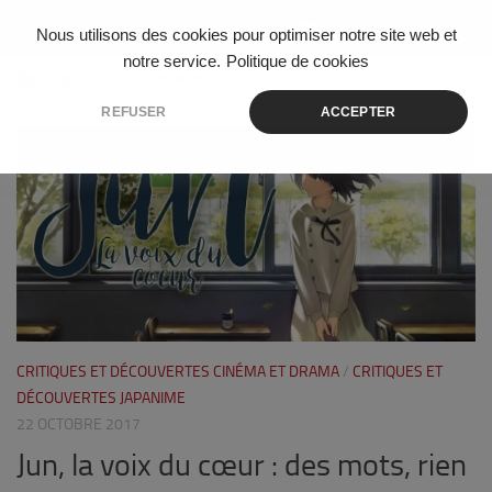
Skip to content
Nous utilisons des cookies pour optimiser notre site web et
notre service.
Politique de cookies
ÉTIQUETÉ :
TATSUYUKI NAGAI
REFUSER
ACCEPTER
3
CRITIQUES ET DÉCOUVERTES CINÉMA ET DRAMA
/
CRITIQUES ET
DÉCOUVERTES JAPANIME
22 OCTOBRE 2017
Jun, la voix du cœur : des mots, rien