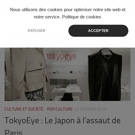
Skip to content
Nous utilisons des cookies pour optimiser notre site web et
notre service.
Politique de cookies
ÉTIQUETÉ :
TOKYOEYE
REFUSER
ACCEPTER
0
CULTURE ET SOCIÉTÉ
/
POP CULTURE
22 FÉVRIER 2010
TokyoEye : Le Japon à l’assaut de
Paris