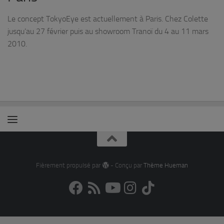
Le concept TokyoEye est actuellement à Paris. Chez Colette
jusqu’au 27 février puis au showroom Tranoï du 4 au 11 mars
2010.
Fièrement propulsé par
- Conçu par
Thème Hueman