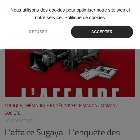
Skip to content
Nous utilisons des cookies pour optimiser notre site web et
notre service.
Politique de cookies
ÉTIQUETÉ :
TOSHIZAKU SUGAYA
REFUSER
ACCEPTER
0
CRITIQUE, THÉMATIQUE ET DÉCOUVERTE MANGA
/
MANGA
/
SOCIÉTÉ
19 MARS 2012
L’affaire Sugaya : L’enquête des