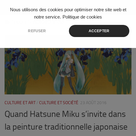
Skip to content
Nous utilisons des cookies pour optimiser notre site web et
notre service.
Politique de cookies
ÉTIQUETÉ :
TSUTOMU HIRAO
REFUSER
ACCEPTER
1
CULTURE ET ART
/
CULTURE ET SOCIÉTÉ
23 AOÛT 2016
Quand Hatsune Miku s’invite dans
la peinture traditionnelle japonaise